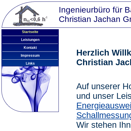
Ingenieurbüro für 
Christian Jachan
Startseite
Leistungen
Kontakt
Herzlich Wil
Impressum
Christian J
Links
Auf unserer H
und unser Lei
Energieauswe
Schallmessun
Wir stehen Ihn