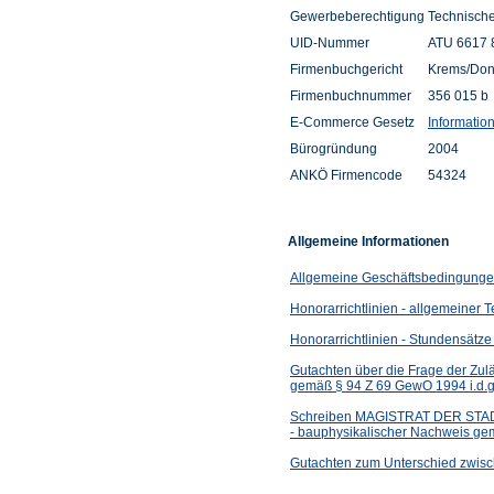
Gewerbeberechtigung
Technische
UID-Nummer
ATU 6617 
Firmenbuchgericht
Krems/Do
Firmenbuchnummer
356 015 b
E-Commerce Gesetz
Informatio
Bürogründung
2004
ANKÖ Firmencode
54324
Allgemeine Informationen
Allgemeine Geschäftsbedingungen
Honorarrichtlinien - allgemeiner 
Honorarrichtlinien - Stundensätze
Gutachten über die Frage der Zul
gemäß § 94 Z 69 GewO 1994 i.d.g
Schreiben MAGISTRAT DER STADT 
- bauphysikalischer Nachweis g
Gutachten zum Unterschied zwisch