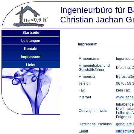
Ingenieurbüro für 
Christian Jachan
Startseite
Leistungen
Impressum
Kontakt
Impressum
Firmenname
Ingenieur
Links
Firmeninhaber und
Dipl.-Ing. 
Geschäftsführer
Firmensitz
Bergstraße
Telefon
0676 / 58 
Fax
kein Fax
Internet
www.jacha
Inhaber der
Die Inhalt
Copyrighthinweis
Leihe der W
Folgen nac
Haftungsausschluss
genauere I
Email
office@jac